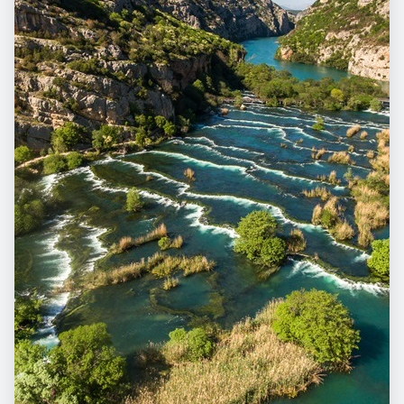
blizu, šesnaestak kilometara nizvodno od Knina, prvo je
mjesto gdje se Krka obrušava i stvara slap Bilušića buk
visok preko 20 metara.
Krka je velikim dijelom toka ujezerena rijeka. Brljansko
jezero (1300 x 400 m) završava slapom Brljanom. Najviši
slap na Krki je Manojlovac. Ukupna visina slapa je 59,6
metara, a najveći se pojedinačni slap ruši u dubinu preko
30 metara. Vodeni kolos Krke bijesni punom snagom.
Tu je i vidikovac s kojega se vidi izrazito strm kanjon
dubok impozantnih dvjestotinjak metara. A tu se nalaze i
Šupljaje ili Šuplje crkve. Tako se u narodu zovu zidani
kameni lukovi, preostali ostaci rimskih logora.
Za Manojlovcem, nizvodno, preko samo jedne barijere ruši
se slap Rošnjak. Upravo zbog toga jedinstven je – slap
među slapištima. Kilometar niže je slap Miljacka. Nad
Krkom su kod Miljacke i dvije srednjovjekovne utvrde,