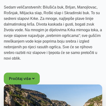
Sedam veličanstvenih: Bilušića buk, Brljan, Manojlovac,
Rošnjak, Miljacka slap, Roški slap i Skradinski buk. To su
sedreni slapovi Krke. Za mnoge, najljepše plave linije
dalmatinskog krša. Divota kaskada i gusti, bogati zvuk
života vode. Na mnogim je dijelovima Krka mirnoga toka, a
svoje slapove najavljuje „srebrnim ogrlicama“; sve gušćim
mreškanjem vode koje poprima boju srebra i izgled
nebrojenih po rijeci rasutih ogrlica. Sve će se njihovo
srebro razbiti niz slapove i ljepota će se samo pretočiti u
novi oblik.
Kada se u prostoru dalmatinskog krša koji zbog svojeg
vapnenačkog podzemlja žedno guta vodu nađe mjesto na
Pročitaj više
kojemu doslovno u sekundi „protutnji“ i do 500 000 litara
vode – onda je to prizor ravan čudu.
Nacionalni park Krka prepun je zapanjujućih mjesta.
Krka izvire kod Knina, teče Kninskim poljem i ulazi u
kanjon koji je prati najvećim dijelom njezinog toka. Vrlo