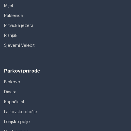
Mljet
Paklenica
Plitvička jezera
Risnjak
Sjeverni Velebit
Parkovi prirode
Biokovo
Dinara
Kopački rit
Lastovsko otočje
Lonjsko polje