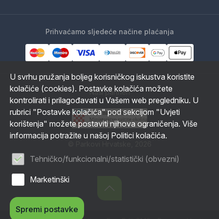
Prihvaćamo sljedeće načine plaćanja
U svrhu pružanja boljeg korisničkog iskustva koristite
kolačiće (cookies). Postavke kolačića možete
Naši partneri
kontrolirati i prilagođavati u Vašem web pregledniku. U
rubrici "Postavke kolačića" pod sekcijom "Uvjeti
korištenja" možete postaviti njihova ograničenja. Više
informacija potražite u našoj Politici kolačića.
© Parkovi Hrvatske, 2026
Tehničko/funkcionalni/statistički (obvezni)
Marketinški
Spremi postavke