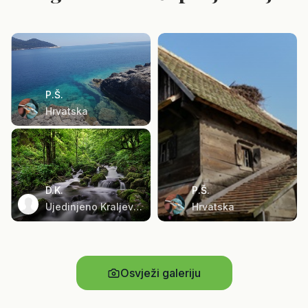
P.Š.
Hrvatska
D.K.
P.Š.
Ujedinjeno Kraljevstvo
Hrvatska
Osvježi galeriju