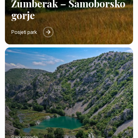
Žumberak – Samoborsko
gorje
Posjeti park
Park prirode