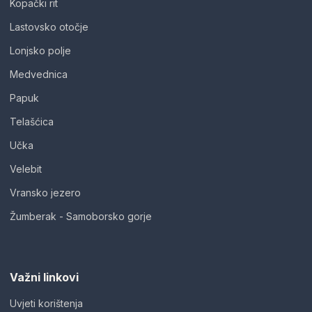
Kopački rit
Lastovsko otočje
Lonjsko polje
Medvednica
Papuk
Telašćica
Učka
Velebit
Vransko jezero
Žumberak - Samoborsko gorje
Važni linkovi
Uvjeti korištenja