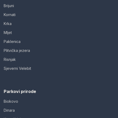
Brijuni
Kornati
Krka
Mljet
Paklenica
Plitvička jezera
Risnjak
Sjeverni Velebit
Parkovi prirode
Biokovo
Dinara