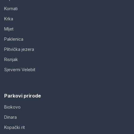
Kornati
Krka
Mljet
Paklenica
Plitvička jezera
Risnjak
Sjeverni Velebit
Parkovi prirode
Biokovo
Dinara
Kopački rit