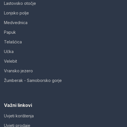
Lastovsko otočje
Lonjsko polje
Medvednica
Papuk
Telašćica
Učka
Velebit
Vransko jezero
Žumberak - Samoborsko gorje
Važni linkovi
Uvjeti korištenja
Uvjeti prodaje