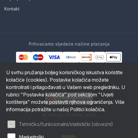
Kontakt
Prihvaćamo sljedeće načine plaćanja
U svrhu pružanja boljeg korisničkog iskustva koristite
kolačiće (cookies). Postavke kolačića možete
Naši partneri
kontrolirati i prilagođavati u Vašem web pregledniku. U
rubrici "Postavke kolačića" pod sekcijom "Uvjeti
korištenja" možete postaviti njihova ograničenja. Više
informacija potražite u našoj Politici kolačića.
© Parkovi Hrvatske, 2026
Tehničko/funkcionalni/statistički (obvezni)
Marketinški