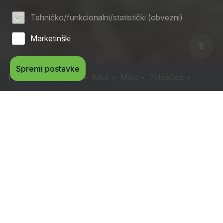
Tehničko/funkcionalni/statistički (obvezni)
Marketinški
Spremi postavke
Paklenica
Kornati
Krka
Mljet
Telašćica
Dinara
Online ulaznice
Kupite ulaznice za nacionalne parkove jednostavno i brzo
putem interneta. Rezervirajte svoj posjet unaprijed i
preskočite redove na ulazu.