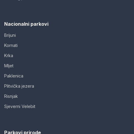
Nacionalni parkovi
Brijuni
Kornati
Krka
Mljet
Paklenica
Plitvička jezera
Risnjak
Sjeverni Velebit
Parkovi prirode