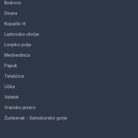
Biokovo
Dinara
Kopački rit
Lastovsko otočje
Lonjsko polje
Medvednica
Papuk
Telašćica
Učka
Velebit
Vransko jezero
Žumberak - Samoborsko gorje