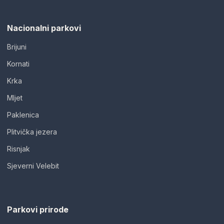
Nacionalni parkovi
Brijuni
Kornati
Krka
Mljet
Paklenica
Plitvička jezera
Risnjak
Sjeverni Velebit
Parkovi prirode