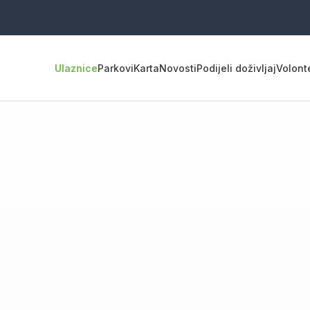
Ulaznice
Parkovi
Karta
Novosti
Podijeli doživljaj
Volont