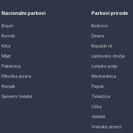
Nacionalni parkovi
Parkovi prirode
Brijuni
Biokovo
Kornati
Dinara
Krka
Kopački rit
Mljet
Lastovsko otočje
Paklenica
Lonjsko polje
Plitvička jezera
Medvednica
Risnjak
Papuk
Sjeverni Velebit
Telašćica
Učka
Velebit
Vransko jezero