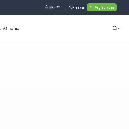
HR
Prijava
Registracija
eri
O nama