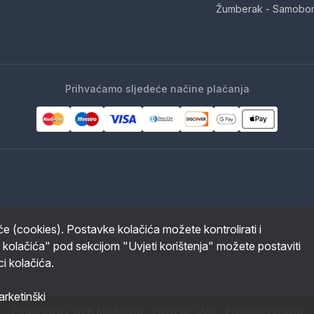
Žumberak - Samobor
Prihvaćamo sljedeće načine plaćanja
iće (cookies). Postavke kolačića možete kontrolirati i
 kolačića" pod sekcijom "Uvjeti korištenja" možete postaviti
ci kolačića.
rketinški
Powered by WEB Marketing
-
EasyEdit CMS
-
Premium Hosting