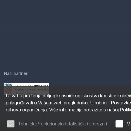
Naši partneri
U svrhu pružanja boljeg korisničkog iskustva koristite kolač
prilagođavati u Vašem web pregledniku. U rubrici "Postavke
© Parkovi Hrvatske, 2026
njihova ograničenja. Više informacija potražite u našoj Politi
Tehničko/funkcionalni/statistički (obvezni)
Ma