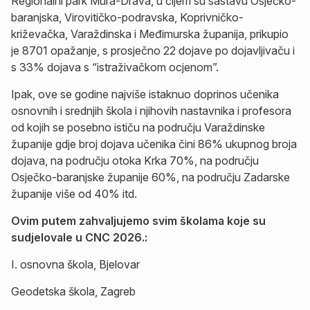
Regionalni park Mura-Drava, u čijem su sastavu Osječko-
baranjska, Virovitičko-podravska, Koprivničko-
križevačka, Varaždinska i Međimurska županija, prikupio
je 8701 opažanje, s prosječno 22 dojave po dojavljivaču i
s 33% dojava s “istraživačkom ocjenom”.
Ipak, ove se godine najviše istaknuo doprinos učenika
osnovnih i srednjih škola i njihovih nastavnika i profesora
od kojih se posebno ističu na području Varaždinske
županije gdje broj dojava učenika čini 86% ukupnog broja
dojava, na području otoka Krka 70%, na području
Osječko-baranjske županije 60%, na području Zadarske
županije više od 40% itd.
Ovim putem zahvaljujemo svim školama koje su
sudjelovale u CNC 2026.:
I. osnovna škola, Bjelovar
Geodetska škola, Zagreb