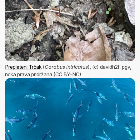
Prepleteni Trčak
(
Carabus intricatus
), (c) davidh2f_pgv,
neka prava pridržana (CC BY-NC)