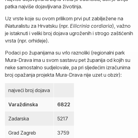
patka najviše dojavljivana životinja.
Uz vrste koje su ovom prilikom prvi put zabilježene na
iNaturalistu za Hrvatsku (npr.
Eilicrinia cordiaria
), važno
je istaknuti i veliki broj dojava ugroženih i strogo zaštićenih
vrsta (npr. orhideje).
Podaci po županijama su vrlo raznoliki (regionalni park
Mura-Drava ima u svom sastavu pet županija od kojih su
neke samostalno sudjelovale, pa pri sljedećim izračunima
broj opažanja projekta Mura-Drava nije uzet u obzir):
najveći broj dojava
Varaždinska
6822
Zadarska
5217
Grad Zagreb
3759