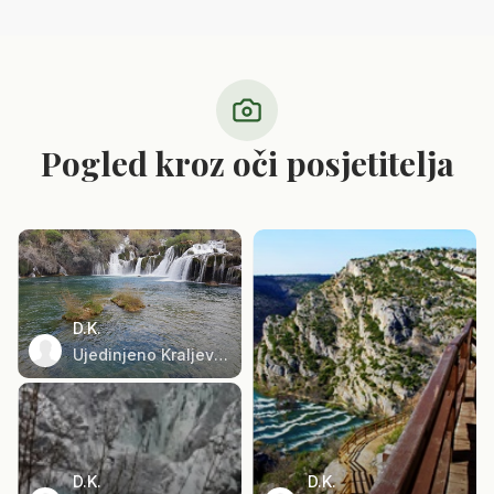
Pogled kroz oči posjetitelja
D.K.
Ujedinjeno Kraljevstvo
D.K.
D.K.