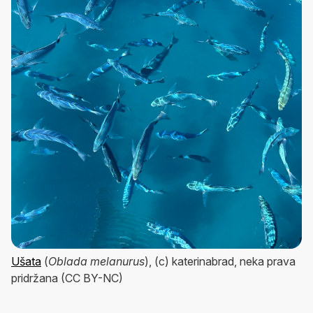
Ušata
(
Oblada melanurus
), (c) katerinabrad, neka prava
pridržana (CC BY-NC)