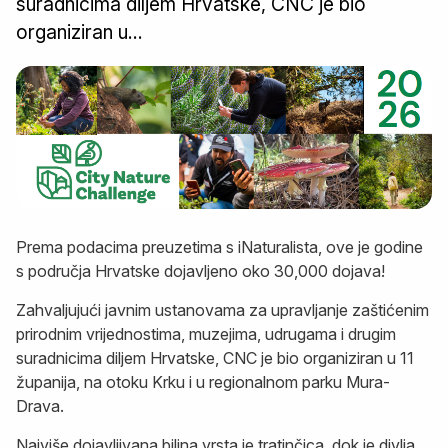
suradnicima diljem Hrvatske, CNC je bio
organiziran u...
Prema podacima preuzetima s iNaturalista, ove je godine
s područja Hrvatske dojavljeno oko 30,000 dojava!
Zahvaljujući javnim ustanovama za upravljanje zaštićenim
prirodnim vrijednostima, muzejima, udrugama i drugim
suradnicima diljem Hrvatske, CNC je bio organiziran u 11
županija, na otoku Krku i u regionalnom parku Mura-
Drava.
Najviše dojavljivana biljna vrsta je tratinčica, dok je divlja