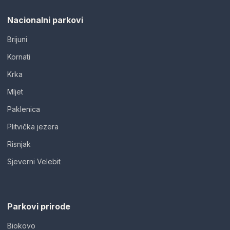
Nacionalni parkovi
Brijuni
Kornati
Krka
Mljet
Paklenica
Plitvička jezera
Risnjak
Sjeverni Velebit
Parkovi prirode
Biokovo