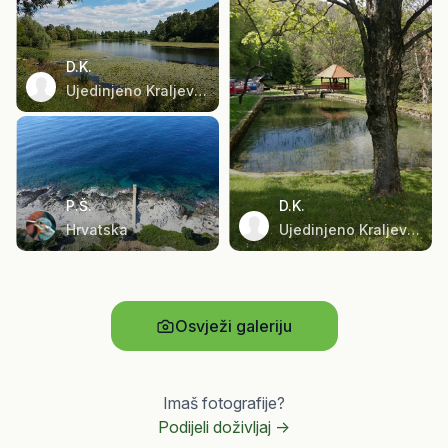
D.K.
Ujedinjeno Kraljevstvo
P.Š.
D.K.
Hrvatska
Ujedinjeno Kraljevstvo
Osvježi galeriju
Imaš fotografije?
Podijeli doživljaj ->