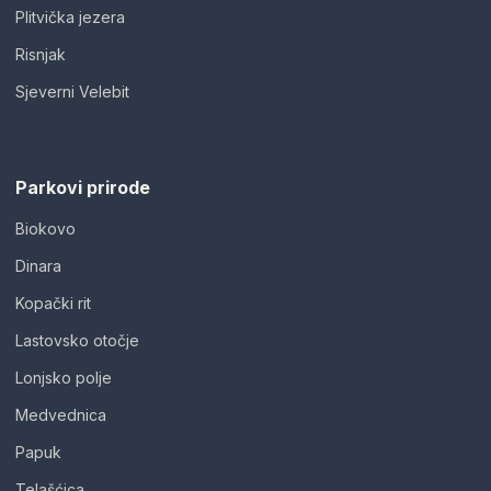
Plitvička jezera
Risnjak
Sjeverni Velebit
Parkovi prirode
Biokovo
Dinara
Kopački rit
Lastovsko otočje
Lonjsko polje
Medvednica
Papuk
Telašćica