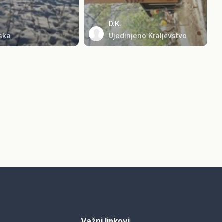
D.K.
ska
Ujedinjeno Kraljevstvo
Važni linkovi