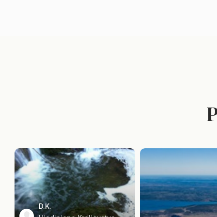
P
D.K.