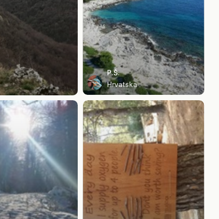
P.Š.
Hrvatska