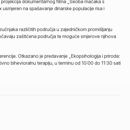
je projekcija dokumentarnog filma „Seoba mačaka s
 usmjeren na spašavanje dinarske populacije risa i
ručnjaka različitih područja u zajedničkom promišljanju
suočavaju zaštićena područja te moguće smjerove njihova
encije. Otkazano je predavanje „Ekopsihologija i priroda:
ivno bihevioralnu terapiju, u terminu od 10:00 do 11:30 sati