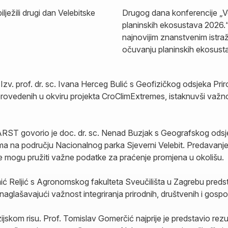
Drugog dana konferencije „V
planinskih ekosustava 2026.“,
najnovijim znanstvenim istraž
očuvanju planinskih ekosust
. Izv. prof. dr. sc. Ivana Herceg Bulić s Geofizičkog odsjeka 
a provedenih u okviru projekta CroClimExtremes, istaknuvši važn
RST govorio je doc. dr. sc. Nenad Buzjak s Geografskog odsjeka
 jama na području Nacionalnog parka Sjeverni Velebit. Predavan
 te mogu pružiti važne podatke za praćenje promjena u okolišu.
ć Reljić s Agronomskog fakulteta Sveučilišta u Zagrebu predst
naglašavajući važnost integriranja prirodnih, društvenih i gosp
om risu. Prof. Tomislav Gomerčić najprije je predstavio rezulta