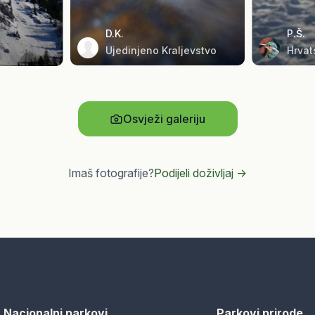
D.K.
P.Š.
Ujedinjeno Kraljevstvo
Hrvat
Osvježi galeriju
Imaš fotografije?
Podijeli doživljaj ->
Nacionalni parkovi
Parkovi prirode