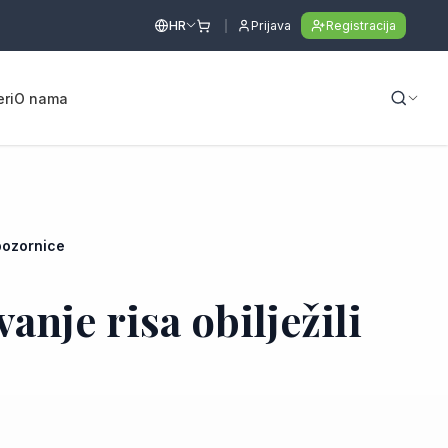
HR
Prijava
Registracija
eri
O nama
 pozornice
anje risa obilježili