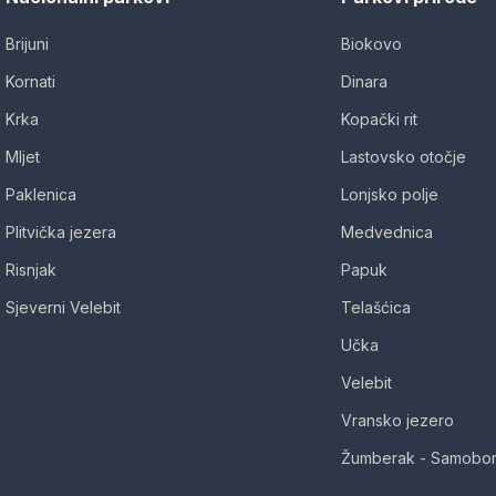
Brijuni
Biokovo
Kornati
Dinara
Krka
Kopački rit
Mljet
Lastovsko otočje
Paklenica
Lonjsko polje
Plitvička jezera
Medvednica
Risnjak
Papuk
Sjeverni Velebit
Telašćica
Učka
Velebit
Vransko jezero
Žumberak - Samobor