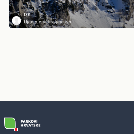
D.K.
Ujedinjeno Kraljevstvo