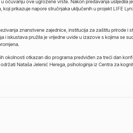
 u očuvanju ove ugrožene vrste. Nakon predavanja uslijedila 
koji prikazuje napore stručnjaka uključenih u projekt LIFE Lynx
ivanja znanstvene zajednice, institucija za zaštitu prirode i st
 i iskustava pružila je vrijedne uvide u izazove s kojima se 
 promjena.
h okolnosti otkazan dio programa predviđen za treći dan konfer
održati Nataša Jelenić Herega, psihologinja iz Centra za kognit