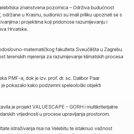
elebitska znanstvena pozornica – Održiva budućnost
 održane u Krasnu, sudionici su imali priliku upoznati se s
ivanjima i projektima koji pridonose razumijevanju i
ava Hrvatske.
Prirodoslovno-matematičkog fakulteta Sveučilišta u Zagrebu
ost terenskih mjerenja za razumijevanje klimatskih procesa
 PMF-a, dok je izv. prof. dr. sc. Dalibor Paar
je je pokazalo kako podzemni speleološki objekti
avila je projekt VALUESCAPE – GORH i multikriterijalne
odarskih vrijednosti u procese upravljanja prostorom.
te istraživanja risa na Velebitu te istaknuo važnost