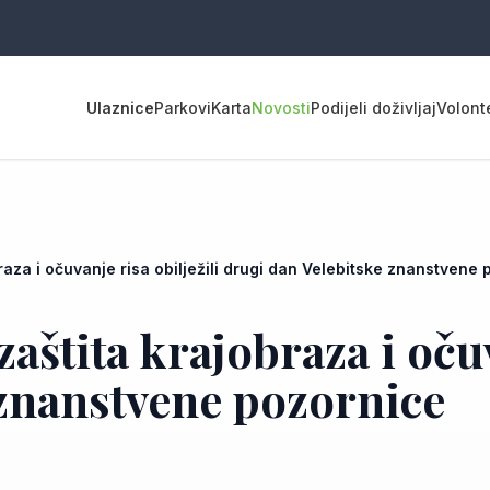
Ulaznice
Parkovi
Karta
Novosti
Podijeli doživljaj
Volont
raza i očuvanje risa obilježili drugi dan Velebitske znanstvene
štita krajobraza i očuv
 znanstvene pozornice