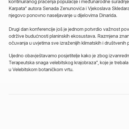
kontinuiranog praćenja populacije i međunarodne suradnje
Karpata“ autora Senada Zenunovića i Vjekoslava Skledara, 
njegovo ponovno naseljavanje u dijelovima Dinarida.
Drugi dan konferencije još je jednom potvrdio važnost povez
održive budućnosti planinskih ekosustava. Razmjena znanja
očuvanja u uvjetima sve izraženijih klimatskih i društvenih
Ujedno obavještavamo posjetitelje kako je zbog izvanredni
Terapeutska snaga velebitskog krajobraza“, koje je trebala 
u Velebitskom botaničkom vrtu.