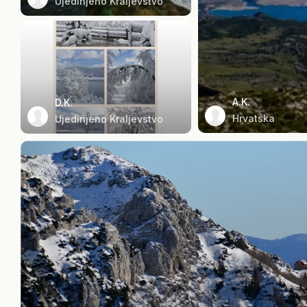
Ujedinjeno Kraljevstvo
A.K.
D.K.
Hrvatska
Ujedinjeno Kraljevstvo