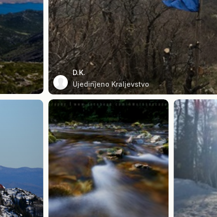
D.K.
Ujedinjeno Kraljevstvo