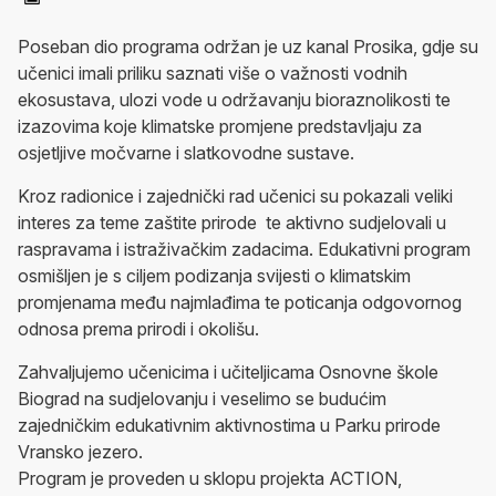
Poseban dio programa održan je uz kanal Prosika, gdje su
učenici imali priliku saznati više o važnosti vodnih
ekosustava, ulozi vode u održavanju bioraznolikosti te
izazovima koje klimatske promjene predstavljaju za
osjetljive močvarne i slatkovodne sustave.
Kroz radionice i zajednički rad učenici su pokazali veliki
interes za teme zaštite prirode te aktivno sudjelovali u
raspravama i istraživačkim zadacima. Edukativni program
osmišljen je s ciljem podizanja svijesti o klimatskim
promjenama među najmlađima te poticanja odgovornog
odnosa prema prirodi i okolišu.
Zahvaljujemo učenicima i učiteljicama Osnovne škole
Biograd na sudjelovanju i veselimo se budućim
zajedničkim edukativnim aktivnostima u Parku prirode
Vransko jezero.
Program je proveden u sklopu projekta ACTION,