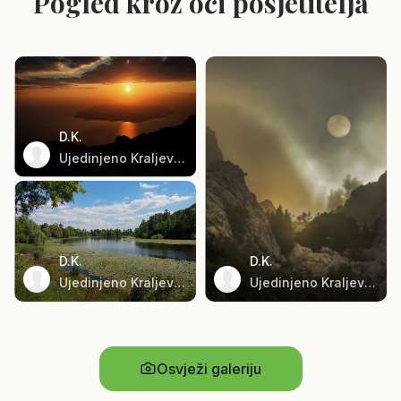
Pogled kroz oči posjetitelja
D.K.
Ujedinjeno Kraljevstvo
D.K.
D.K.
Ujedinjeno Kraljevstvo
Ujedinjeno Kraljevstvo
Osvježi galeriju