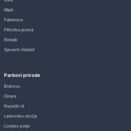
Mljet
Paklenica
Plitvička jezera
Risnjak
Sjeverni Velebit
Parkovi prirode
Biokovo
Dinara
Kopački rit
Lastovsko otočje
Lonjsko polje