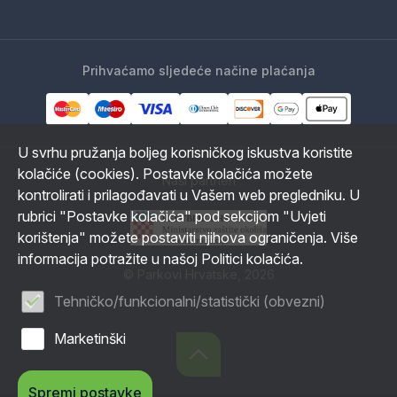
Prihvaćamo sljedeće načine plaćanja
U svrhu pružanja boljeg korisničkog iskustva koristite
kolačiće (cookies). Postavke kolačića možete
Naši partneri
kontrolirati i prilagođavati u Vašem web pregledniku. U
rubrici "Postavke kolačića" pod sekcijom "Uvjeti
korištenja" možete postaviti njihova ograničenja. Više
informacija potražite u našoj Politici kolačića.
© Parkovi Hrvatske, 2026
Tehničko/funkcionalni/statistički (obvezni)
Marketinški
Spremi postavke