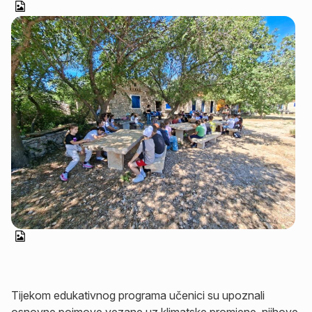
Tijekom edukativnog programa učenici su upoznali
osnovne pojmove vezane uz klimatske promjene, njihove