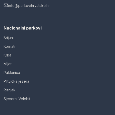
info@parkovihrvatske.hr
Nacionalni parkovi
Brijuni
Kornati
Krka
Mljet
Paklenica
Plitvička jezera
Risnjak
Sjeverni Velebit