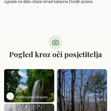
ograda na djelu staze iznad kanjona Donjih jezera.
Pogled kroz oči posjetitelja
D.K.
Ujedinjeno Kraljevstvo