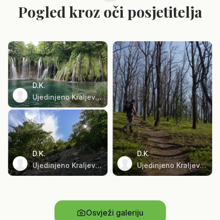
Pogled kroz oči posjetitelja
D.K.
Ujedinjeno Kraljevstvo
D.K.
D.K.
Ujedinjeno Kraljevstvo
Ujedinjeno Kraljevstvo
Osvježi galeriju