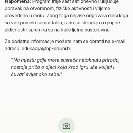
Napomena:
Program traje šest sati dnevno i uključuje
boravak na otvorenom, fizičke aktivnosti i vrijeme
provedeno u moru. Zbog toga najviše odgovara djeci koja
su već pomalo samostalna, rado se uključuju u grupne
aktivnosti i spremna su na male ljetne pustolovine.
Za dodatne informacije možete nam se obratiti na e-mail
adresu:
edukacija@np-brijuni.hr
"
Na mjestu gdje more susreće netaknutu prirodu,
nastaje priča o djeci koja kroz igru uče voljeti i
čuvati svijet oko sebe."