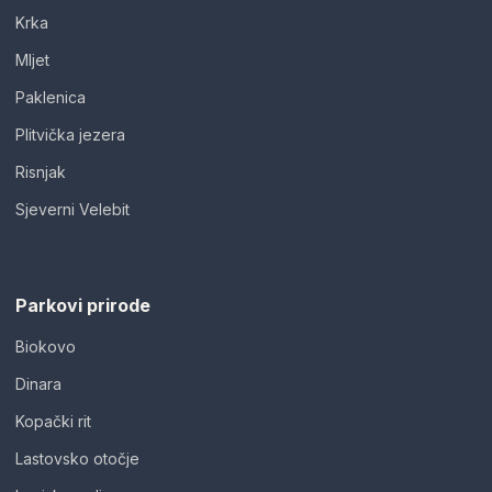
Krka
Mljet
Paklenica
Plitvička jezera
Risnjak
Sjeverni Velebit
Parkovi prirode
Biokovo
Dinara
Kopački rit
Lastovsko otočje