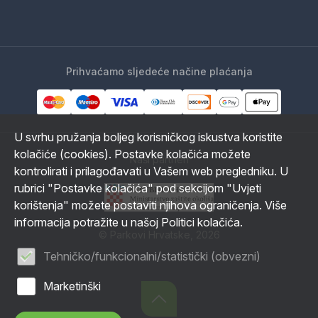
Prihvaćamo sljedeće načine plaćanja
U svrhu pružanja boljeg korisničkog iskustva koristite
kolačiće (cookies). Postavke kolačića možete
Naši partneri
kontrolirati i prilagođavati u Vašem web pregledniku. U
rubrici "Postavke kolačića" pod sekcijom "Uvjeti
korištenja" možete postaviti njihova ograničenja. Više
informacija potražite u našoj Politici kolačića.
© Parkovi Hrvatske, 2026
Tehničko/funkcionalni/statistički (obvezni)
Marketinški