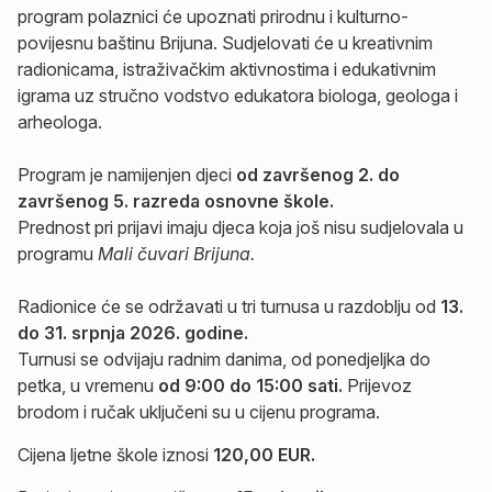
program polaznici će upoznati prirodnu i kulturno-
povijesnu baštinu Brijuna. Sudjelovati će u kreativnim
radionicama, istraživačkim aktivnostima i edukativnim
igrama uz stručno vodstvo edukatora biologa, geologa i
arheologa.
Program je namijenjen djeci
od završenog 2. do
završenog 5. razreda osnovne škole.
Prednost pri prijavi imaju djeca koja još nisu sudjelovala u
programu
Mali čuvari Brijuna.
Radionice će se održavati u tri turnusa u razdoblju od
13.
do 31. srpnja 2026. godine.
Turnusi se odvijaju radnim danima, od ponedjeljka do
petka, u vremenu
od 9:00 do 15:00 sati.
Prijevoz
brodom i ručak uključeni su u cijenu programa.
Cijena ljetne škole iznosi
120,00 EUR
.