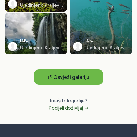
Ujedinjeno Kraljevstvo
D.K.
D.K.
Ujedinjeno Kraljevstvo
Ujedinjeno Kraljevstvo
Osvježi galeriju
Imaš fotografije?
Podijeli doživljaj ->