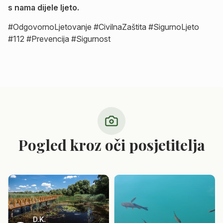
s nama dijele ljeto.
#OdgovornoLjetovanje #CivilnaZaštita #SigurnoLjeto
#112 #Prevencija #Sigurnost
Pogled kroz oči posjetitelja
D.K.