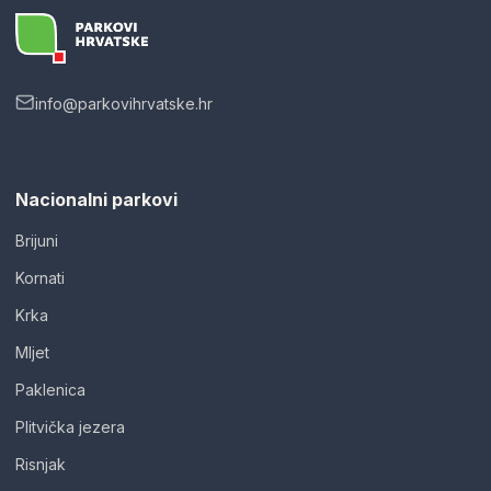
info@parkovihrvatske.hr
Nacionalni parkovi
Brijuni
Kornati
Krka
Mljet
Paklenica
Plitvička jezera
Risnjak