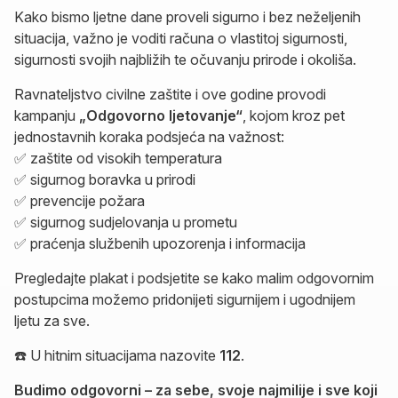
Kako bismo ljetne dane proveli sigurno i bez neželjenih
situacija, važno je voditi računa o vlastitoj sigurnosti,
sigurnosti svojih najbližih te očuvanju prirode i okoliša.
Ravnateljstvo civilne zaštite i ove godine provodi
kampanju
„Odgovorno ljetovanje“
, kojom kroz pet
jednostavnih koraka podsjeća na važnost:
✅ zaštite od visokih temperatura
✅ sigurnog boravka u prirodi
✅ prevencije požara
✅ sigurnog sudjelovanja u prometu
✅ praćenja službenih upozorenja i informacija
Pregledajte plakat i podsjetite se kako malim odgovornim
postupcima možemo pridonijeti sigurnijem i ugodnijem
ljetu za sve.
☎️ U hitnim situacijama nazovite
112
.
Budimo odgovorni – za sebe, svoje najmilije i sve koji