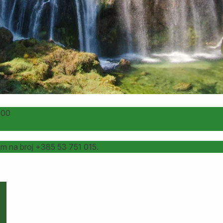
:00
om na broj +385 53 751 015.