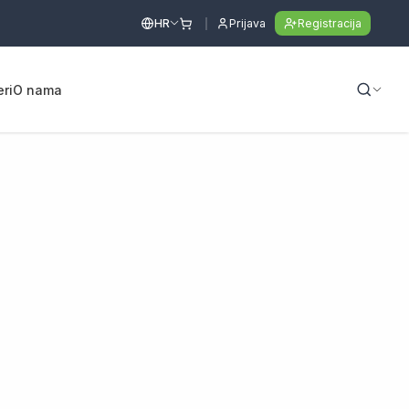
HR
Prijava
Registracija
eri
O nama