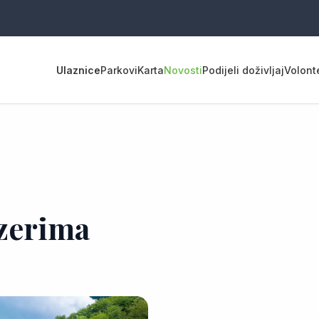
Ulaznice
Parkovi
Karta
Novosti
Podijeli doživljaj
Volont
ezerima