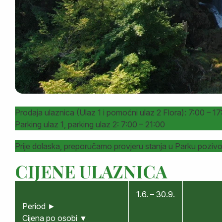
Prodaja ulaznica (Ulaz 1 i pomoćni ulaz 2 Flora): 7:00 – 17
Parking ulaz 1, parking ulaz 2: 7:00 – 21:00
Prije dolaska, preporučamo provjeru stanja u Parku poziv
CIJENE ULAZNICA
1.6. – 30.9.
Period ►
Cijena po osobi ▼