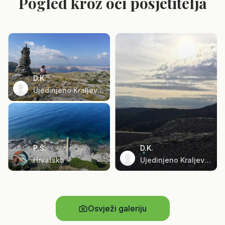
Pogled kroz oči posjetitelja
D.K.
Ujedinjeno Kraljevstvo
P.Š.
D.K.
Hrvatska
Ujedinjeno Kraljevstvo
Osvježi galeriju