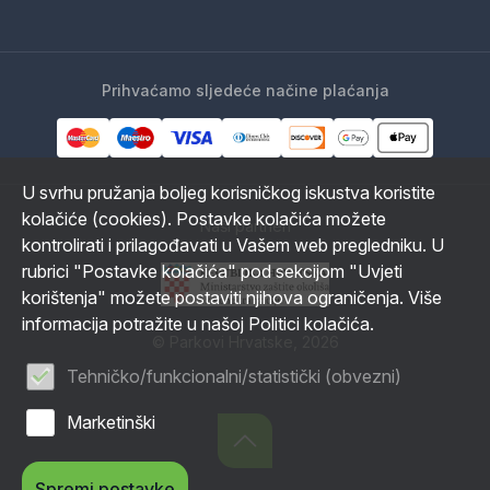
Prihvaćamo sljedeće načine plaćanja
U svrhu pružanja boljeg korisničkog iskustva koristite
kolačiće (cookies). Postavke kolačića možete
Naši partneri
kontrolirati i prilagođavati u Vašem web pregledniku. U
rubrici "Postavke kolačića" pod sekcijom "Uvjeti
korištenja" možete postaviti njihova ograničenja. Više
informacija potražite u našoj Politici kolačića.
© Parkovi Hrvatske, 2026
Tehničko/funkcionalni/statistički (obvezni)
Marketinški
Spremi postavke