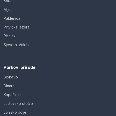
Krka
Mljet
Paklenica
Plitvička jezera
Risnjak
Sjeverni Velebit
Parkovi prirode
Biokovo
Dinara
Kopački rit
Lastovsko otočje
Lonjsko polje