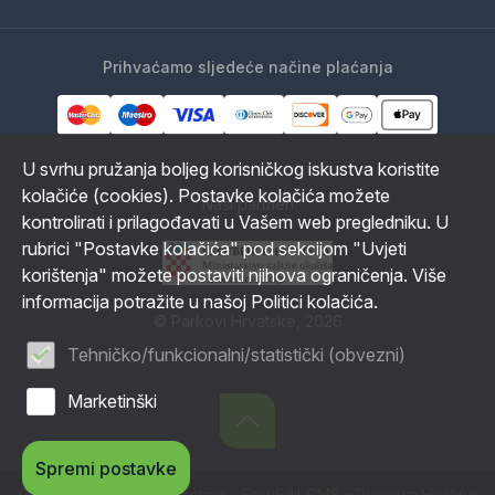
Prihvaćamo sljedeće načine plaćanja
U svrhu pružanja boljeg korisničkog iskustva koristite
kolačiće (cookies). Postavke kolačića možete
Naši partneri
kontrolirati i prilagođavati u Vašem web pregledniku. U
rubrici "Postavke kolačića" pod sekcijom "Uvjeti
korištenja" možete postaviti njihova ograničenja. Više
informacija potražite u našoj Politici kolačića.
© Parkovi Hrvatske, 2026
Tehničko/funkcionalni/statistički (obvezni)
Marketinški
Spremi postavke
Powered by WEB Marketing
-
EasyEdit CMS
-
Premium Hosting