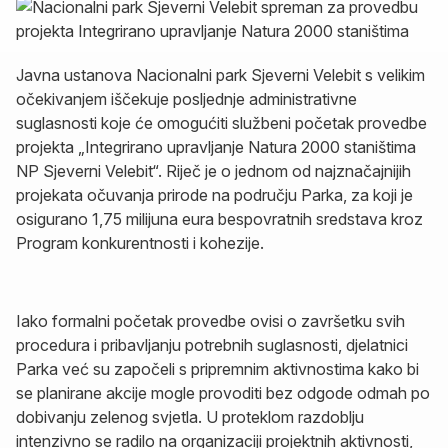
Javna ustanova Nacionalni park Sjeverni Velebit s velikim
očekivanjem iščekuje posljednje administrativne
suglasnosti koje će omogućiti službeni početak provedbe
projekta „Integrirano upravljanje Natura 2000 staništima
NP Sjeverni Velebit“. Riječ je o jednom od najznačajnijih
projekata očuvanja prirode na području Parka, za koji je
osigurano 1,75 milijuna eura bespovratnih sredstava kroz
Program konkurentnosti i kohezije.
Iako formalni početak provedbe ovisi o završetku svih
procedura i pribavljanju potrebnih suglasnosti, djelatnici
Parka već su započeli s pripremnim aktivnostima kako bi
se planirane akcije mogle provoditi bez odgode odmah po
dobivanju zelenog svjetla. U proteklom razdoblju
intenzivno se radilo na organizaciji projektnih aktivnosti,