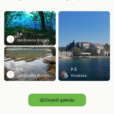
D.K.
Ujedinjeno Kraljevstvo
D.K.
P.Š.
Ujedinjeno Kraljevstvo
Hrvatska
Osvježi galeriju