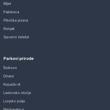
Mljet
Paklenica
Plitvička jezera
Risnjak
Sjeverni Velebit
Parkovi prirode
Biokovo
Dinara
Kopački rit
Lastovsko otočje
Lonjsko polje
Medvednica