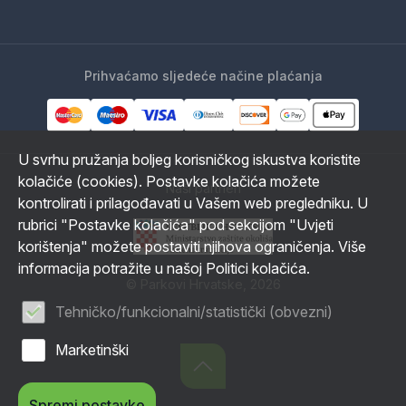
Prihvaćamo sljedeće načine plaćanja
U svrhu pružanja boljeg korisničkog iskustva koristite
kolačiće (cookies). Postavke kolačića možete
Naši partneri
kontrolirati i prilagođavati u Vašem web pregledniku. U
rubrici "Postavke kolačića" pod sekcijom "Uvjeti
korištenja" možete postaviti njihova ograničenja. Više
informacija potražite u našoj Politici kolačića.
© Parkovi Hrvatske, 2026
Tehničko/funkcionalni/statistički (obvezni)
Marketinški
Spremi postavke