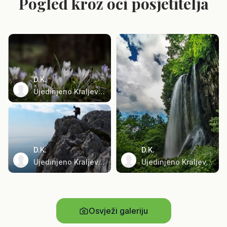
Pogled kroz oči posjetitelja
D.K.
Ujedinjeno Kraljevstvo
D.K.
D.K.
Ujedinjeno Kraljevstvo
Ujedinjeno Kraljevstvo
Osvježi galeriju