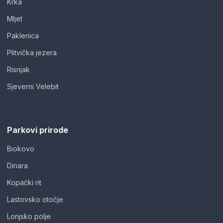
Krka
Mljet
Paklenica
Plitvička jezera
Risnjak
Sjeverni Velebit
Parkovi prirode
Biokovo
Dinara
Kopački rit
Lastovsko otočje
Lonjsko polje