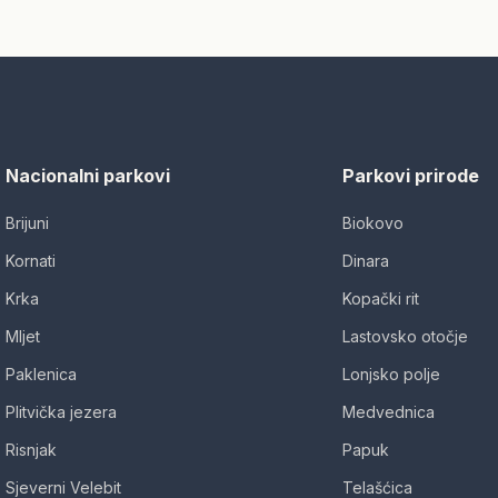
Nacionalni parkovi
Parkovi prirode
Brijuni
Biokovo
Kornati
Dinara
Krka
Kopački rit
Mljet
Lastovsko otočje
Paklenica
Lonjsko polje
Plitvička jezera
Medvednica
Risnjak
Papuk
Sjeverni Velebit
Telašćica