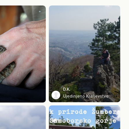
D.K.
Ujedinjeno Kraljevstvo