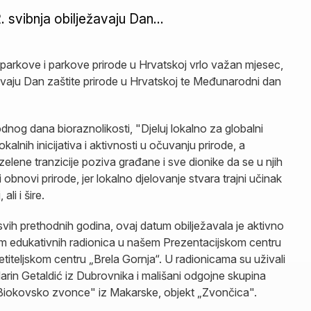
 svibnja obilježavaju Dan...
 parkove i parkove prirode u Hrvatskoj vrlo važan mjesec,
žavaju Dan zaštite prirode u Hrvatskoj te Međunarodni dan
og dana bioraznolikosti, "Djeluj lokalno za globalni
alnih inicijativa i aktivnosti u očuvanju prirode, a
 zelene tranzicije poziva građane i sve dionike da se u njih
 obnovi prirode, jer lokalno djelovanje stvara trajni učinak
li i šire.
vih prethodnih godina, ovaj datum obilježavala je aktivno
jem edukativnih radionica u našem Prezentacijskom centru
jetiteljskom centru „Brela Gornja“. U radionicama su uživali
rin Getaldić iz Dubrovnika i mališani odgojne skupina
„Biokovsko zvonce" iz Makarske, objekt „Zvončica".