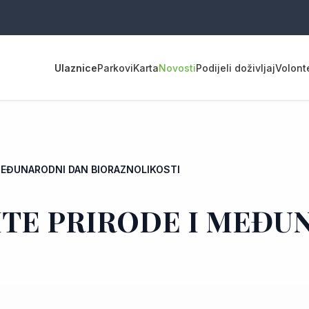
Ulaznice
Parkovi
Karta
Novosti
Podijeli doživljaj
Volont
 MEĐUNARODNI DAN BIORAZNOLIKOSTI
ITE PRIRODE I MEĐU