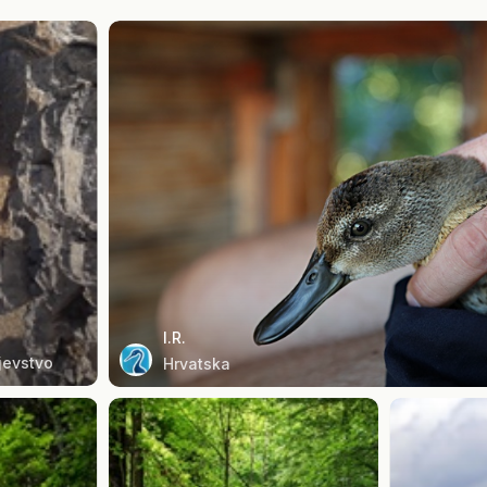
I.R.
jevstvo
Hrvatska