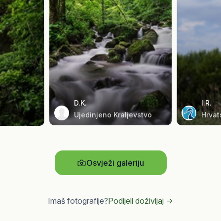
D.K.
I.R.
Ujedinjeno Kraljevstvo
Hrvat
Osvježi galeriju
Imaš fotografije?
Podijeli doživljaj ->