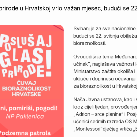
rirode u Hrvatskoj vrlo važan mjesec, budući se 22.
Svibanj je za sve nacionalne
budući se 22. svibnja obilje
bioraznolikosti.
Ovogodišnja tema Međunarodn
učinak", naglašava važnost lok
Ministarstvo zaštite okoliša i
uključe i doprinesu očuvanju i
za bioraznolikost u Hrvatskoj, a
Naša Javna ustanova, kao i s
kroz cijeli tjedan, provođen
„Adrion – srce planine“ i Pos
učenici sedmih razreda OŠ Ma
„Montessori"dječjeg vrtića 