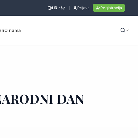
HR
Prijava
Registracija
eri
O nama
NARODNI DAN