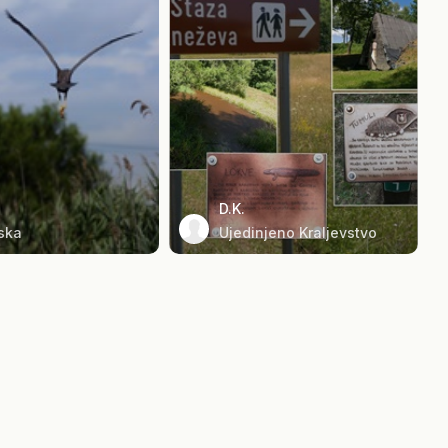
D.K.
ska
Ujedinjeno Kraljevstvo