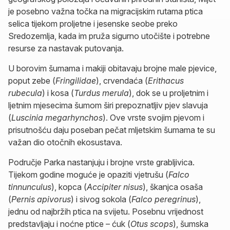
je posebno važna točka na migracijskim rutama ptica
selica tijekom proljetne i jesenske seobe preko
Sredozemlja, kada im pruža sigurno utočište i potrebne
resurse za nastavak putovanja.
U borovim šumama i makiji obitavaju brojne male pjevice,
poput zebe (
Fringilidae
), crvendaća (
Erithacus
rubecula
) i kosa (
Turdus merula
), dok se u proljetnim i
ljetnim mjesecima šumom širi prepoznatljiv pjev slavuja
(
Luscinia megarhynchos
). Ove vrste svojim pjevom i
prisutnošću daju poseban pečat mljetskim šumama te su
važan dio otočnih ekosustava.
Područje Parka nastanjuju i brojne vrste grabljivica.
Tijekom godine moguće je opaziti vjetrušu (
Falco
tinnunculus
), kopca (
Accipiter nisus
), škanjca osaša
(
Pernis apivorus
) i sivog sokola (
Falco peregrinus
),
jednu od najbržih ptica na svijetu. Posebnu vrijednost
predstavljaju i noćne ptice – ćuk (
Otus scops
), šumska