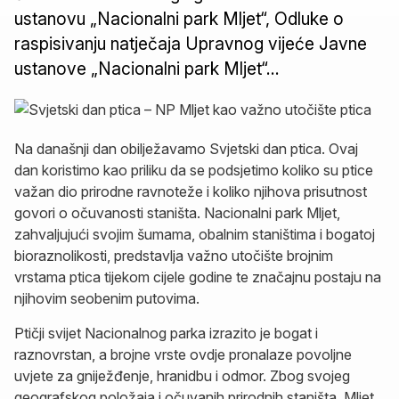
ustanovu „Nacionalni park Mljet“, Odluke o
raspisivanju natječaja Upravnog vijeće Javne
ustanove „Nacionalni park Mljet“…
Na današnji dan obilježavamo Svjetski dan ptica. Ovaj
dan koristimo kao priliku da se podsjetimo koliko su ptice
važan dio prirodne ravnoteže i koliko njihova prisutnost
govori o očuvanosti staništa. Nacionalni park Mljet,
zahvaljujući svojim šumama, obalnim staništima i bogatoj
bioraznolikosti, predstavlja važno utočište brojnim
vrstama ptica tijekom cijele godine te značajnu postaju na
njihovim seobenim putovima.
Ptičji svijet Nacionalnog parka izrazito je bogat i
raznovrstan, a brojne vrste ovdje pronalaze povoljne
uvjete za gniježđenje, hranidbu i odmor. Zbog svojeg
geografskog položaja i očuvanih prirodnih staništa, Mljet