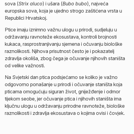
sova (
Strix aluco
) i ušara (
Bubo bubo
), najveća
europska sova, koja je ujedno strogo zaštićena vrsta u
Republici Hrvatskoj.
Ptice imaju iznimno važnu ulogu u prirodi, sudjeluju u
održavanju ravnoteže ekosustava, kontroli brojnosti
kukaca, rasprostranjivanju sjemena i očuvanju biološke
raznolikosti. Njihova prisutnost često je i pokazatelj
zdravlja okoliša, zbog čega je očuvanje njihovih staništa
od velike važnosti.
Na Svjetski dan ptica podsjećamo se koliko je važno
odgovorno ponašanje u prirodi i očuvanje staništa koja
pticama omogućuju siguran život, gniježđenje i odmor
tijekom seobe, jer očuvanje ptica i njihovih staništa ima
ključnu ulogu u održavanju prirodne ravnoteže, biološke
raznolikosti i zdravlja ekosustava o kojima ovisi i čovjek.