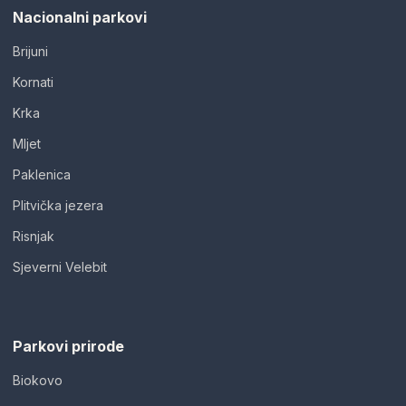
Nacionalni parkovi
Brijuni
Kornati
Krka
Mljet
Paklenica
Plitvička jezera
Risnjak
Sjeverni Velebit
Parkovi prirode
Biokovo