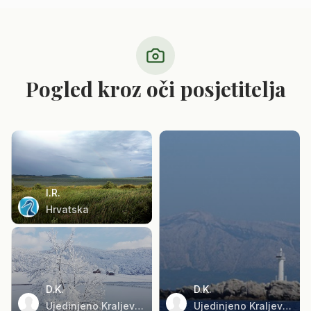
Pogled kroz oči posjetitelja
I.R.
Hrvatska
D.K.
D.K.
Ujedinjeno Kraljevstvo
Ujedinjeno Kraljevstvo