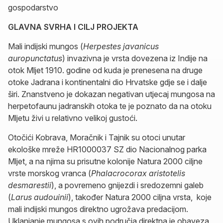
gospodarstvo
GLAVNA SVRHA I CILJ PROJEKTA
Mali indijski mungos (
Herpestes javanicus
auropunctatus
) invazivna je vrsta dovezena iz Indije na
otok Mljet 1910. godine od kuda je prenesena na druge
otoke Jadrana i kontinentalni dio Hrvatske gdje se i dalje
širi. Znanstveno je dokazan negativan utjecaj mungosa na
herpetofaunu jadranskih otoka te je poznato da na otoku
Mljetu živi u relativno velikoj gustoći.
Otočići Kobrava, Moračnik i Tajnik su otoci unutar
ekološke mreže HR1000037 SZ dio Nacionalnog parka
Mljet, a na njima su prisutne kolonije Natura 2000 ciljne
vrste morskog vranca (
Phalacrocorax aristotelis
desmarestii
), a povremeno gnijezdi i sredozemni galeb
(
Larus audouinii
), također Natura 2000 ciljna vrsta, koje
mali indijski mungos direktno ugrožava predacijom.
Uklanjanje mungosa s ovih područja direktna je obaveza