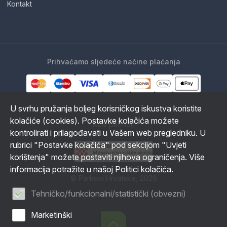
Kontakt
Prihvaćamo sljedeće načine plaćanja
U svrhu pružanja boljeg korisničkog iskustva koristite
kolačiće (cookies). Postavke kolačića možete
Naši partneri
kontrolirati i prilagođavati u Vašem web pregledniku. U
rubrici "Postavke kolačića" pod sekcijom "Uvjeti
korištenja" možete postaviti njihova ograničenja. Više
informacija potražite u našoj Politici kolačića.
© Parkovi Hrvatske, 2026
Tehničko/funkcionalni/statistički (obvezni)
Marketinški