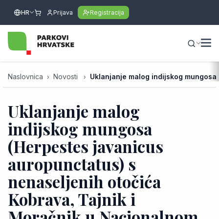
HR
Prijava
Registracija
Naslovnica
Novosti
Uklanjanje malog indijskog mungosa 
Uklanjanje malog
indijskog mungosa
(Herpestes javanicus
auropunctatus) s
nenaseljenih otočića
Kobrava, Tajnik i
Moračnik u Nacionalnom