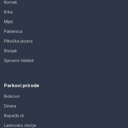
Kornati
Krka
Mljet
Paklenica
Plitvička jezera
Risnjak
Sjeverni Velebit
Parkovi prirode
Biokovo
Dinara
Kopački rit
Lastovsko otočje