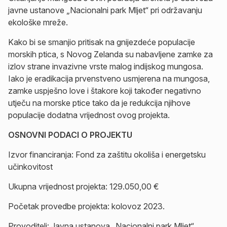
javne ustanove „Nacionalni park Mljet“ pri održavanju
ekološke mreže.
Kako bi se smanjio pritisak na gnijezdeće populacije
morskih ptica, s Novog Zelanda su nabavljene zamke za
izlov strane invazivne vrste malog indijskog mungosa.
Iako je eradikacija prvenstveno usmjerena na mungosa,
zamke uspješno love i štakore koji također negativno
utječu na morske ptice tako da je redukcija njihove
populacije dodatna vrijednost ovog projekta.
OSNOVNI PODACI O PROJEKTU
Izvor financiranja: Fond za zaštitu okoliša i energetsku
učinkovitost
Ukupna vrijednost projekta: 129.050,00 €
Početak provedbe projekta: kolovoz 2023.
Provoditelj: Javna ustanova „Nacionalni park Mljet“