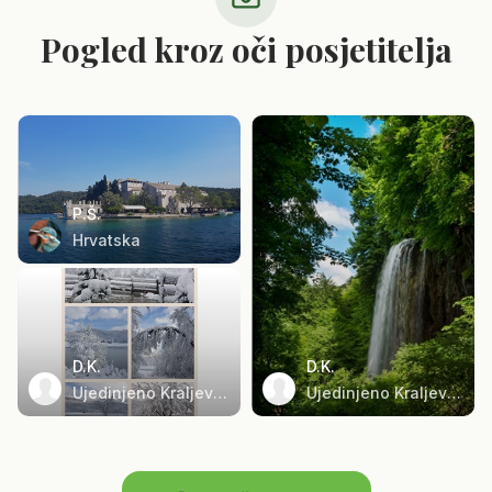
Pogled kroz oči posjetitelja
P.Š.
Hrvatska
D.K.
D.K.
Ujedinjeno Kraljevstvo
Ujedinjeno Kraljevstvo