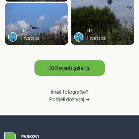
I.R.
I.R.
Hrvatska
Hrvatska
Osvježi galeriju
Imaš fotografije?
Podijeli doživljaj ->