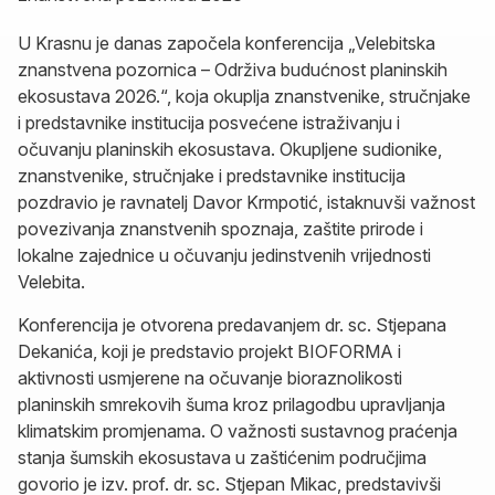
U Krasnu je danas započela konferencija „Velebitska
znanstvena pozornica – Održiva budućnost planinskih
ekosustava 2026.“, koja okuplja znanstvenike, stručnjake
i predstavnike institucija posvećene istraživanju i
očuvanju planinskih ekosustava. Okupljene sudionike,
znanstvenike, stručnjake i predstavnike institucija
pozdravio je ravnatelj Davor Krmpotić, istaknuvši važnost
povezivanja znanstvenih spoznaja, zaštite prirode i
lokalne zajednice u očuvanju jedinstvenih vrijednosti
Velebita.
Konferencija je otvorena predavanjem dr. sc. Stjepana
Dekanića, koji je predstavio projekt BIOFORMA i
aktivnosti usmjerene na očuvanje bioraznolikosti
planinskih smrekovih šuma kroz prilagodbu upravljanja
klimatskim promjenama. O važnosti sustavnog praćenja
stanja šumskih ekosustava u zaštićenim područjima
govorio je izv. prof. dr. sc. Stjepan Mikac, predstavivši