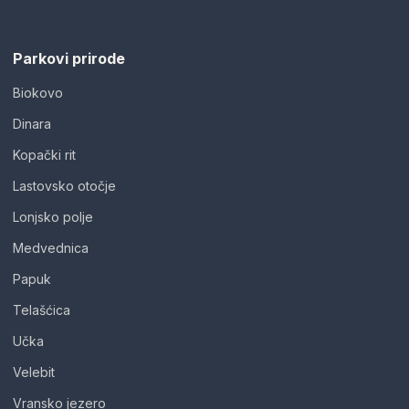
Parkovi prirode
Biokovo
Dinara
Kopački rit
Lastovsko otočje
Lonjsko polje
Medvednica
Papuk
Telašćica
Učka
Velebit
Vransko jezero