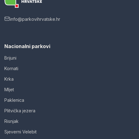
info@parkovihrvatske.hr
Nacionalni parkovi
Brijuni
Kornati
Krka
Mljet
Paklenica
Plitvička jezera
Risnjak
Sjeverni Velebit