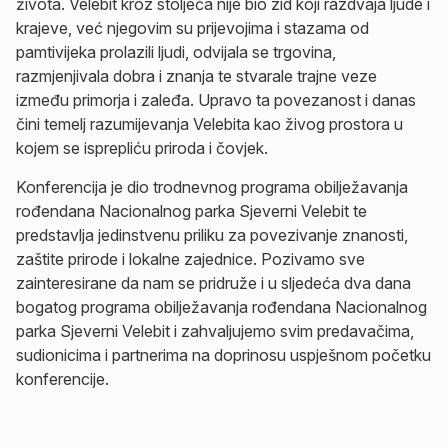
života. Velebit kroz stoljeća nije bio zid koji razdvaja ljude i
krajeve, već njegovim su prijevojima i stazama od
pamtivijeka prolazili ljudi, odvijala se trgovina,
razmjenjivala dobra i znanja te stvarale trajne veze
između primorja i zaleđa. Upravo ta povezanost i danas
čini temelj razumijevanja Velebita kao živog prostora u
kojem se isprepliću priroda i čovjek.
Konferencija je dio trodnevnog programa obilježavanja
rođendana Nacionalnog parka Sjeverni Velebit te
predstavlja jedinstvenu priliku za povezivanje znanosti,
zaštite prirode i lokalne zajednice. Pozivamo sve
zainteresirane da nam se pridruže i u sljedeća dva dana
bogatog programa obilježavanja rođendana Nacionalnog
parka Sjeverni Velebit i zahvaljujemo svim predavačima,
sudionicima i partnerima na doprinosu uspješnom početku
konferencije.