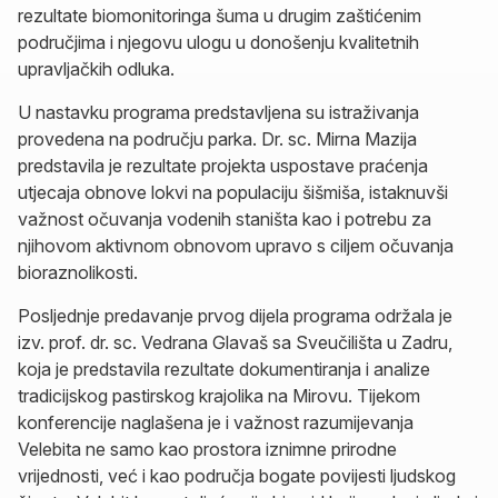
rezultate biomonitoringa šuma u drugim zaštićenim
područjima i njegovu ulogu u donošenju kvalitetnih
upravljačkih odluka.
U nastavku programa predstavljena su istraživanja
provedena na području parka. Dr. sc. Mirna Mazija
predstavila je rezultate projekta uspostave praćenja
utjecaja obnove lokvi na populaciju šišmiša, istaknuvši
važnost očuvanja vodenih staništa kao i potrebu za
njihovom aktivnom obnovom upravo s ciljem očuvanja
bioraznolikosti.
Posljednje predavanje prvog dijela programa održala je
izv. prof. dr. sc. Vedrana Glavaš sa Sveučilišta u Zadru,
koja je predstavila rezultate dokumentiranja i analize
tradicijskog pastirskog krajolika na Mirovu. Tijekom
konferencije naglašena je i važnost razumijevanja
Velebita ne samo kao prostora iznimne prirodne
vrijednosti, već i kao područja bogate povijesti ljudskog