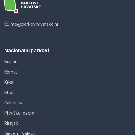
info@parkovihrvatske.hr
Nacionalni parkovi
Brijuni
Kornati
Krka
Mljet
Paklenica
Plitvička jezera
Risnjak
Sjeverni Velebit