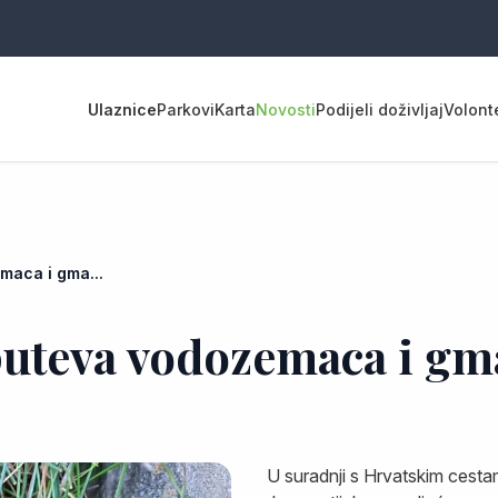
Ulaznice
Parkovi
Karta
Novosti
Podijeli doživljaj
Volont
maca i gma...
puteva vodozemaca i gma
U suradnji s Hrvatskim cesta