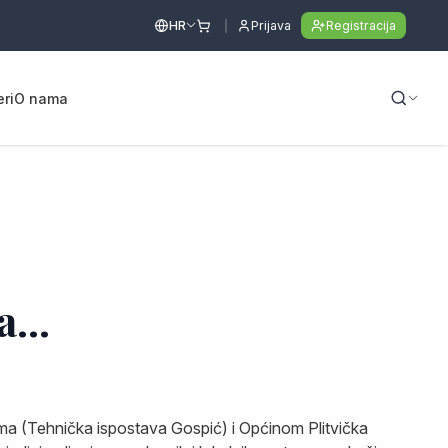
HR
Prijava
Registracija
eri
O nama
...
ma (Tehnička ispostava Gospić) i Općinom Plitvička