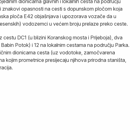
ojedinim dionicama glavnih i lokalnih cesta na području
ni znakovi opasnosti na cesti s dopunskom pločom koja
unska ploča E42 objašnjava i upozorava vozače da u
 i jesenskih) vodozemci u većem broju prelaze preko ceste.
z cestu DC1 (u blizini Koranskog mosta i Prijeboja), dva
Babin Potok) i 12 na lokalnim cestama na području Parka.
ritičnim dionicama cesta (uz vodotoke, zamočvarena
ima kojim prometnice presijecaju njihova prirodna staništa,
acija.