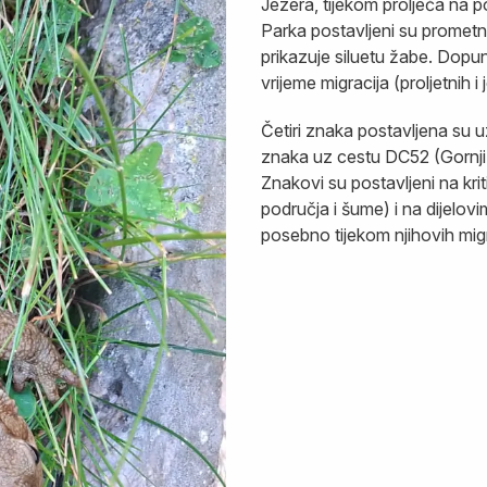
Jezera, tijekom proljeća na p
Parka postavljeni su promet
prikazuje siluetu žabe. Dop
vrijeme migracija (proljetnih
Četiri znaka postavljena su u
znaka uz cestu DC52 (Gornji 
Znakovi su postavljeni na k
područja i šume) i na dijelov
posebno tijekom njihovih migr